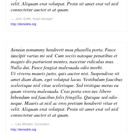
velit. Aliquam erat volutpat. Proin sit amet erat vel nisl
consectetur auctor et at quam.
John Smith
,
head manager
http://demolink.org
Aenean nonummy hendrerit mau phasellu porta. Fusce
suscipit varius mi sed. Cum sociis natoque penatibus et
magnis dis parturient montes, nascetur ridiculus mus.
Nulla dui. Fusce feugiat malesuada odio morbi.
Ut viverra mauris justo, quis auctor nisi. Suspendisse sit
amet diam diam, eget volutpat lacus. Vestibulum faucibus
scelerisque nisl vitae scelerisque. Sed tristique metus eu
quam viverra malesuada. Cras porta eros nec libero
bibendum sed faucibus felis fringilla. Quisque sed odio
neque. Mauris at nisl ac eros pretium hendrerit vitae et
velit. Aliquam erat volutpat. Proin sit amet erat vel nisl
consectetur auctor et at quam.
Lisa Whistler
,
Consultant
http://demolink.org